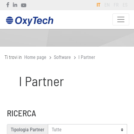
IT
EN
FR
ES
Ti trovi in
Home page
Software
I Partner
I Partner
RICERCA
Tipologia Partner