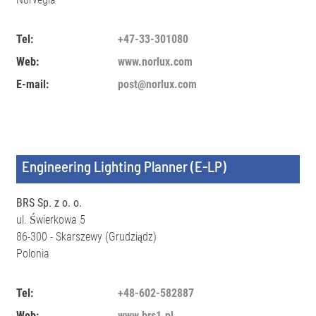
Tel:
+47-33-301080
Web:
www.norlux.com
E-mail:
post@norlux.com
Engineering Lighting Planner (E-LP)
BRS Sp. z o. o.
ul. Świerkowa 5
86-300 - Skarszewy (Grudziądz)
Polonia
Tel:
+48-602-582887
Web:
www.brs1.pl