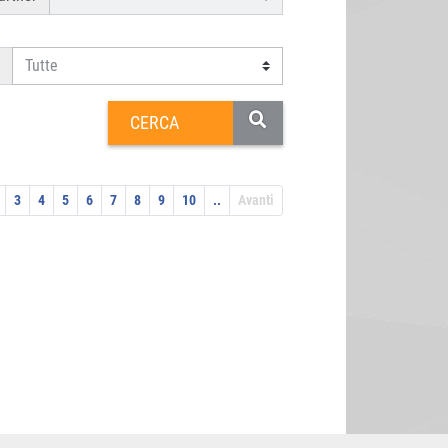
3
4
5
6
7
8
9
10
..
Avanti