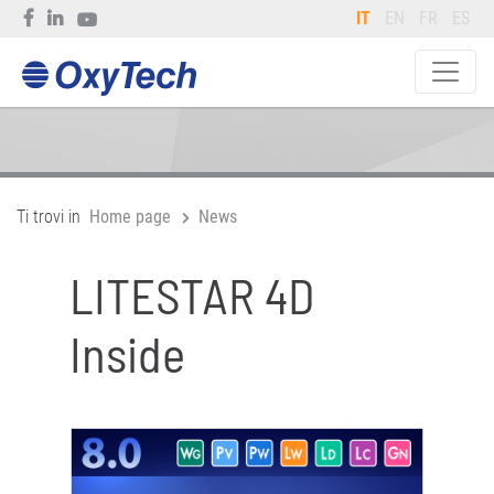
IT
EN
FR
ES
Ti trovi in
Home page
News
LITESTAR 4D
Inside