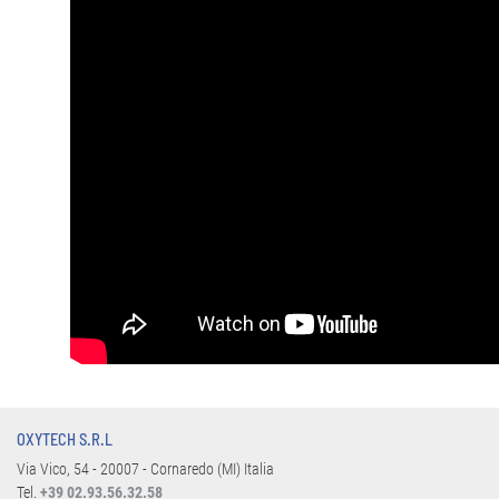
OXYTECH S.R.L
Via Vico, 54 - 20007 - Cornaredo (MI) Italia
Tel.
+39 02.93.56.32.58