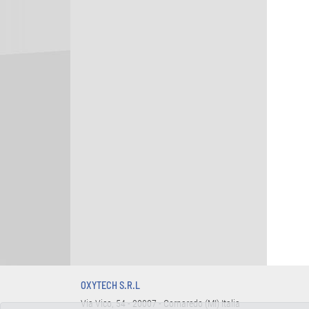
OXYTECH S.R.L
Via Vico, 54 - 20007 - Cornaredo (MI) Italia