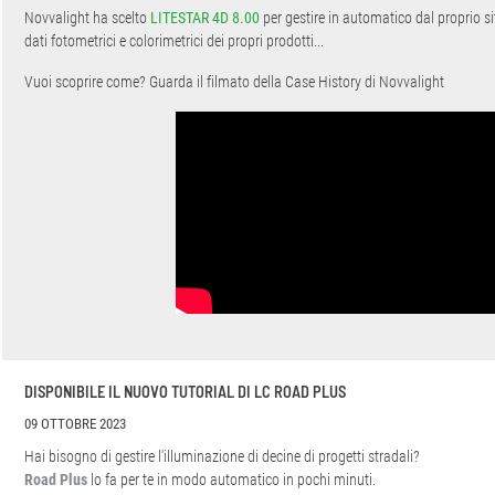
Novvalight ha scelto
LITESTAR 4D 8.00
per gestire in automatico dal proprio si
dati fotometrici e colorimetrici dei propri prodotti...
Vuoi scoprire come? Guarda il filmato della Case History di Novvalight
DISPONIBILE IL NUOVO TUTORIAL DI LC ROAD PLUS
09 OTTOBRE 2023
Hai bisogno di gestire l'illuminazione di decine di progetti stradali?
Road Plus
lo fa per te in modo automatico in pochi minuti.