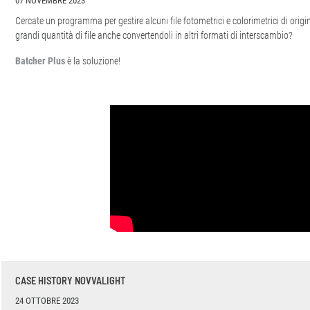
07 NOVEMBRE 2023
Cercate un programma per gestire alcuni file fotometrici e colorimetrici di ori
grandi quantità di file anche convertendoli in altri formati di interscambio?
Batcher Plus
è la soluzione!
CASE HISTORY NOVVALIGHT
24 OTTOBRE 2023