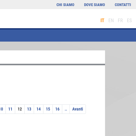
CHI SIAMO
DOVE SIAMO
CONTATTI
IT
EN
FR
ES
10
11
12
13
14
15
16
..
Avanti