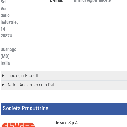
E-mail:
biffiluce@biffiluce.it
Srl
Via
delle
Industrie,
14
20874
-
Busnago
(MB)
Italia
Tipologia Prodotti
Note - Aggiornamento Dati
Società Produttrice
Gewiss S.p.A.