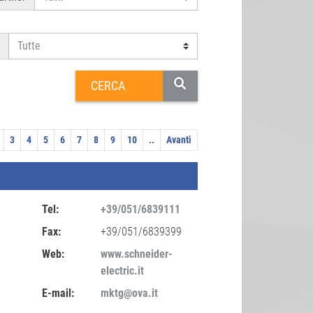
3
4
5
6
7
8
9
10
..
Avanti
Tel:
+39/051/6839111
Fax:
+39/051/6839399
Web:
www.schneider-
electric.it
E-mail:
mktg@ova.it