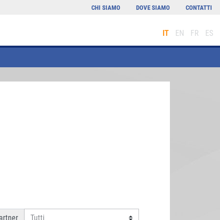
CHI SIAMO
DOVE SIAMO
CONTATTI
IT
EN
FR
ES
rtner