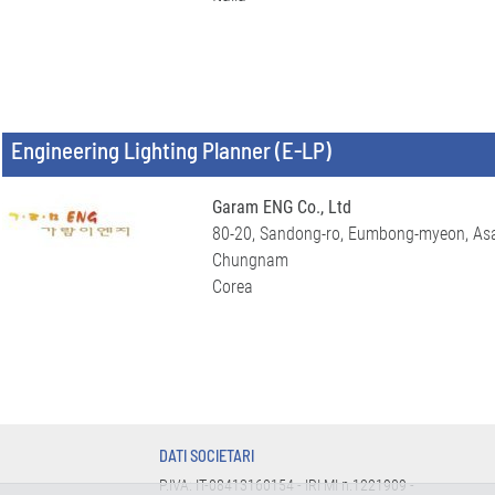
Engineering Lighting Planner (E-LP)
Garam ENG Co., Ltd
80-20, Sandong-ro, Eumbong-myeon, Asa
Chungnam
Corea
DATI SOCIETARI
P.IVA: IT-08413160154 - IRI MI n.1221909 -