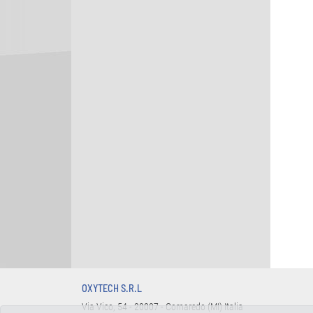
OXYTECH S.R.L
Via Vico, 54 - 20007 - Cornaredo (MI) Italia