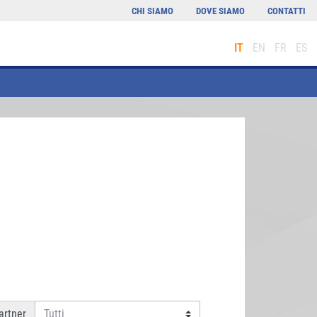
CHI SIAMO
DOVE SIAMO
CONTATTI
IT
EN
FR
ES
rtner