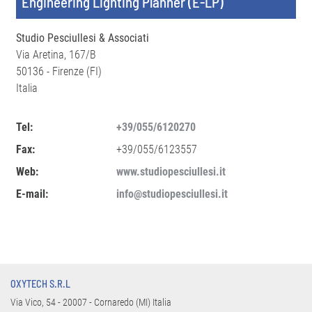
Engineering Lighting Planner (E-LP)
Studio Pesciullesi & Associati
Via Aretina, 167/B
50136 - Firenze (FI)
Italia
Tel:
+39/055/6120270
Fax:
+39/055/6123557
Web:
www.studiopesciullesi.it
E-mail:
info@studiopesciullesi.it
OXYTECH S.R.L
Via Vico, 54 - 20007 - Cornaredo (MI) Italia