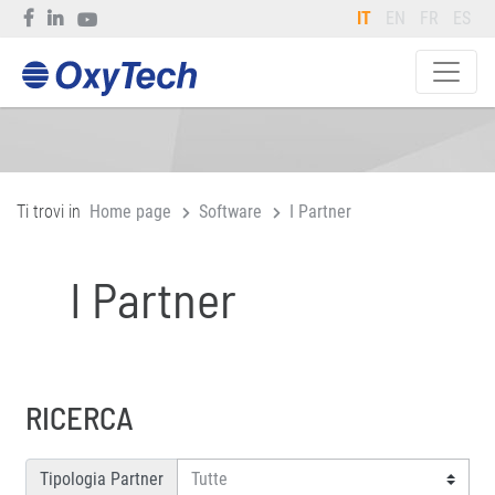
IT
EN
FR
ES
Ti trovi in
Home page
Software
I Partner
I Partner
RICERCA
Tipologia Partner