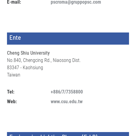
E-mail:
pscroma@gruppopsc.com
Ente
Cheng Shiu University
No.840, Chengcing Rd., Niaosong Dist.
83347 - Kaohsiung
Taiwan
Tel:
+886/7/7358800
Web:
www.csu.edu.tw