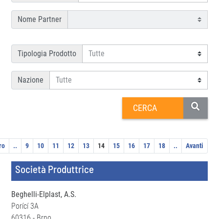
Nome Partner
Tipologia Prodotto
Nazione
ro
..
9
10
11
12
13
14
15
16
17
18
..
Avanti
Società Produttrice
Beghelli-Elplast, A.S.
Porící 3A
60316 - Brno