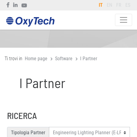
IT
EN
FR
ES
Ti trovi in
Home page
Software
I Partner
I Partner
RICERCA
Tipologia Partner