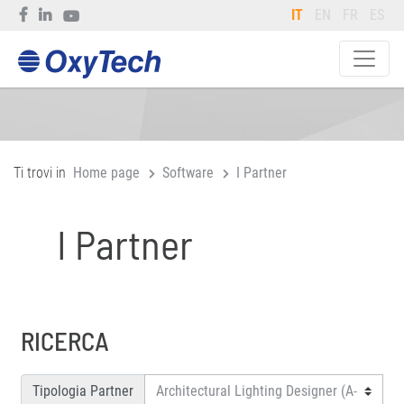
IT
EN
FR
ES
Ti trovi in
Home page
Software
I Partner
I Partner
RICERCA
Tipologia Partner