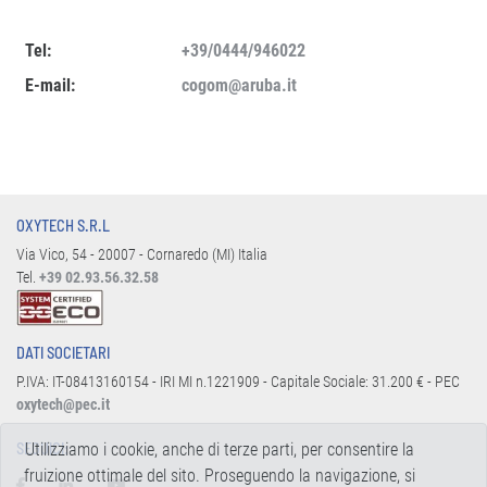
Tel:
+39/0444/946022
E-mail:
cogom@aruba.it
OXYTECH S.R.L
Via Vico, 54 - 20007 - Cornaredo (MI) Italia
Tel.
+39 02.93.56.32.58
DATI SOCIETARI
P.IVA: IT-08413160154 - IRI MI n.1221909 - Capitale Sociale: 31.200 € - PEC
oxytech@pec.it
Utilizziamo i cookie, anche di terze parti, per consentire la
SEGUICI:
fruizione ottimale del sito. Proseguendo la navigazione, si