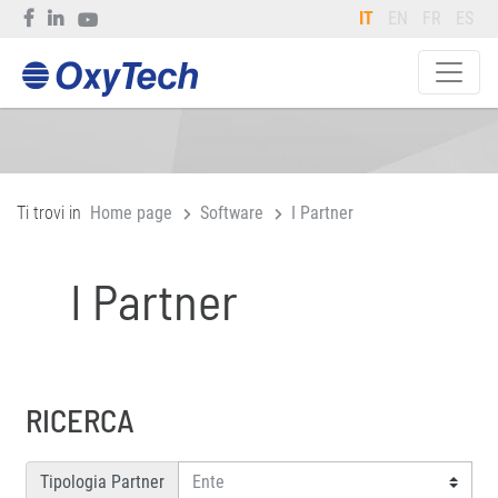
IT
EN
FR
ES
Ti trovi in
Home page
Software
I Partner
I Partner
RICERCA
Tipologia Partner