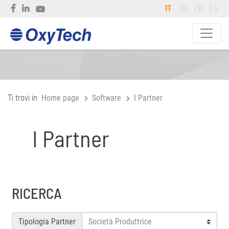
IT
EN
FR
ES
Ti trovi in
Home page
Software
I Partner
I Partner
RICERCA
Tipologia Partner