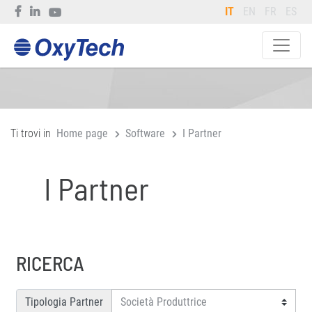
IT
EN
FR
ES
Ti trovi in
Home page
Software
I Partner
I Partner
RICERCA
Tipologia Partner