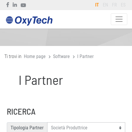
IT
EN
FR
ES
Ti trovi in
Home page
Software
I Partner
I Partner
RICERCA
Tipologia Partner