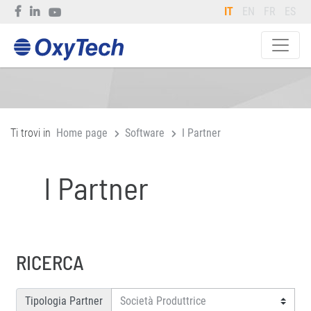
IT
EN
FR
ES
Ti trovi in
Home page
Software
I Partner
I Partner
RICERCA
Tipologia Partner