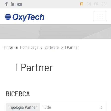
IT
EN
FR
ES
Ti trovi in
Home page
Software
I Partner
I Partner
RICERCA
Tipologia Partner