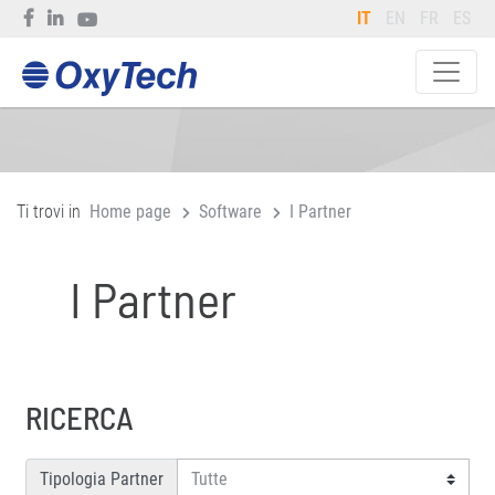
IT
EN
FR
ES
Ti trovi in
Home page
Software
I Partner
I Partner
RICERCA
Tipologia Partner