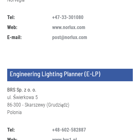
Tel:
+47-33-301080
Web:
www.norlux.com
E-mail:
post@norlux.com
Engineering Lighting Planner (E-LP)
BRS Sp. z o. o.
ul. Świerkowa 5
86-300 - Skarszewy (Grudziądz)
Polonia
Tel:
+48-602-582887
Web:
www.brs1.pl