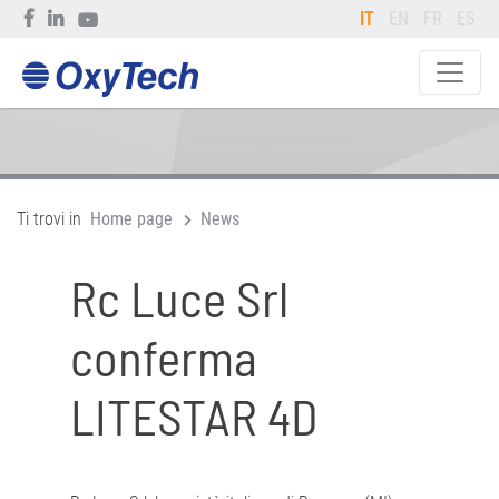
IT
EN
FR
ES
Ti trovi in
Home page
News
Rc Luce Srl
conferma
LITESTAR 4D