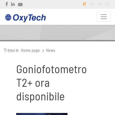
IT
EN
FR
ES
Ti trovi in
Home page
News
Goniofotometro
T2+ ora
disponibile