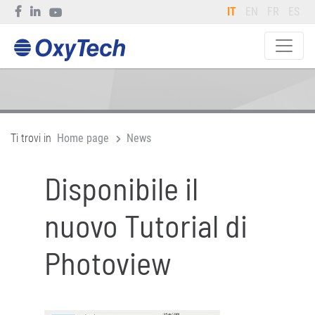
IT
EN
FR
ES
Ti trovi in
Home page
News
Disponibile il
nuovo Tutorial di
Photoview