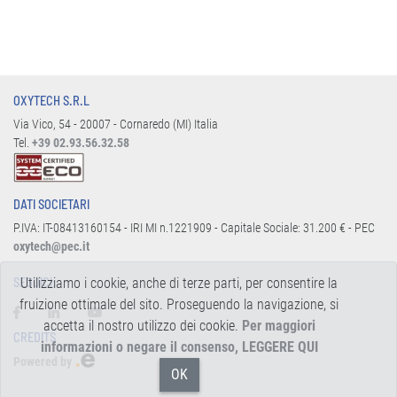
OXYTECH S.R.L
Via Vico, 54 - 20007 - Cornaredo (MI) Italia
Tel.
+39 02.93.56.32.58
DATI SOCIETARI
P.IVA: IT-08413160154 - IRI MI n.1221909 - Capitale Sociale: 31.200 € - PEC
oxytech@pec.it
Utilizziamo i cookie, anche di terze parti, per consentire la
SEGUICI:
fruizione ottimale del sito. Proseguendo la navigazione, si
accetta il nostro utilizzo dei cookie.
Per maggiori
CREDITS
informazioni o negare il consenso, LEGGERE QUI
Powered by
OK