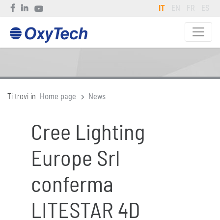
IT
EN
FR
ES
Ti trovi in
Home page
News
Cree Lighting
Europe Srl
conferma
LITESTAR 4D