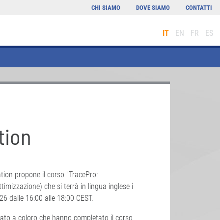
CHI SIAMO
DOVE SIAMO
CONTATTI
IT
EN
FR
ES
tion
on propone il corso "TracePro:
timizzazione) che si terrà in lingua inglese i
6 dalle 16:00 alle 18:00 CEST.
nato a coloro che hanno completato il corso