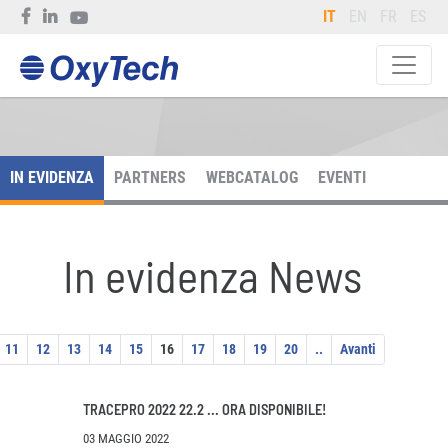
IT
EN
FR
ES
IN EVIDENZA
PARTNERS
WEBCATALOG
EVENTI
In evidenza News
11
12
13
14
15
16
17
18
19
20
..
Avanti
TRACEPRO 2022 22.2 ... ORA DISPONIBILE!
03 MAGGIO 2022