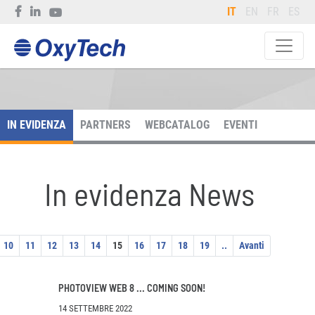
IT
EN
FR
ES
IN EVIDENZA
PARTNERS
WEBCATALOG
EVENTI
In evidenza News
10
11
12
13
14
15
16
17
18
19
..
Avanti
PHOTOVIEW WEB 8 ... COMING SOON!
14 SETTEMBRE 2022