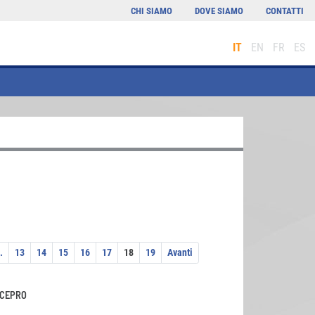
CHI SIAMO
DOVE SIAMO
CONTATTI
IT
EN
FR
ES
.
13
14
15
16
17
18
19
Avanti
ACEPRO