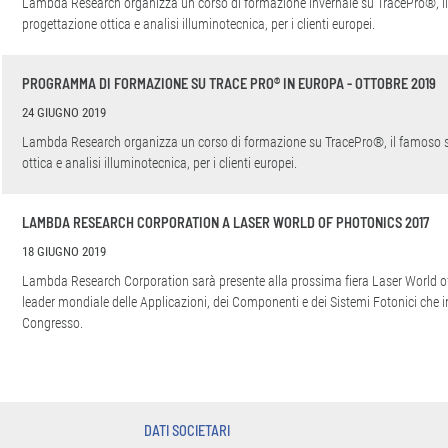
Lambda Research organizza un corso di formazione invernale su TracePro®, i
progettazione ottica e analisi illuminotecnica, per i clienti europei.
PROGRAMMA DI FORMAZIONE SU TRACE PRO® IN EUROPA - OTTOBRE 2019
24 GIUGNO 2019
Lambda Research organizza un corso di formazione su TracePro®, il famoso s
ottica e analisi illuminotecnica, per i clienti europei.
LAMBDA RESEARCH CORPORATION A LASER WORLD OF PHOTONICS 2017
18 GIUGNO 2019
Lambda Research Corporation sarà presente alla prossima fiera Laser World of
leader mondiale delle Applicazioni, dei Componenti e dei Sistemi Fotonici che 
Congresso.
DATI SOCIETARI