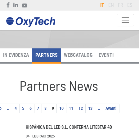
IT
EN
FR
ES
IN EVIDENZA
PARTNERS
WEBCATALOG
EVENTI
Partners News
o
..
4
5
6
7
8
9
10
11
12
13
..
Avanti
HISPÁNICA DEL LED S.L. CONFERMA LITESTAR 4D
04 FEBBRAIO 2025