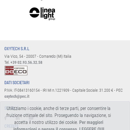
OXYTECH S.R.L
Via Vico, 54 - 20007 - Cornaredo (MI) Italia
Tel.
+39 02.93.56.32.58
DATI SOCIETARI
P.IVA: IT-08413160154 - IRI MI n.1221909 - Capitale Sociale: 31.200 € - PEC
oxytech@pec.it
Utilizziamo i cookie, anche di terze parti, per consentire la
SEGUICI:
fruizione ottimale del sito. Proseguendo la navigazione, si
accetta il nostro utilizzo dei cookie.
Per maggiori
CREDITS
informazioni o negare il consenso, LEGGERE QUI