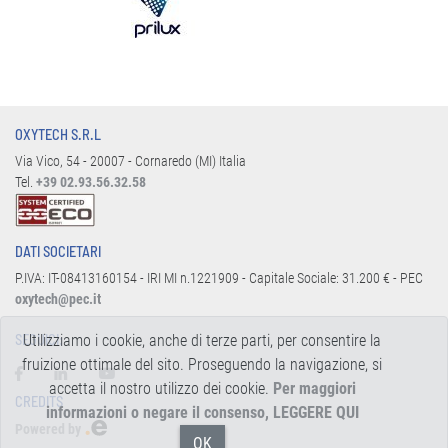
OXYTECH S.R.L
Via Vico, 54 - 20007 - Cornaredo (MI) Italia
Tel.
+39 02.93.56.32.58
DATI SOCIETARI
P.IVA: IT-08413160154 - IRI MI n.1221909 - Capitale Sociale: 31.200 € - PEC
oxytech@pec.it
Utilizziamo i cookie, anche di terze parti, per consentire la
SEGUICI:
fruizione ottimale del sito. Proseguendo la navigazione, si
accetta il nostro utilizzo dei cookie.
Per maggiori
CREDITS
informazioni o negare il consenso, LEGGERE QUI
Powered by
OK