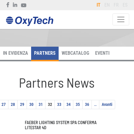
IT
EN
FR
ES
IN EVIDENZA
PARTNERS
WEBCATALOG
EVENTI
Partners News
27
28
29
30
31
32
33
34
35
36
..
Avanti
FAEBER LIGHTING SYSTEM SPA CONFERMA
LITESTAR 4D