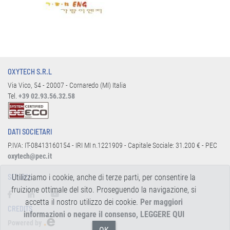
OXYTECH S.R.L
Via Vico, 54 - 20007 - Cornaredo (MI) Italia
Tel.
+39 02.93.56.32.58
DATI SOCIETARI
P.IVA: IT-08413160154 - IRI MI n.1221909 - Capitale Sociale: 31.200 € - PEC
oxytech@pec.it
Utilizziamo i cookie, anche di terze parti, per consentire la
SEGUICI:
fruizione ottimale del sito. Proseguendo la navigazione, si
accetta il nostro utilizzo dei cookie.
Per maggiori
CREDITS
informazioni o negare il consenso, LEGGERE QUI
Powered by