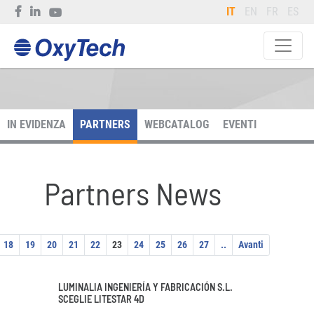
IT
EN
FR
ES
IN EVIDENZA
PARTNERS
WEBCATALOG
EVENTI
Partners News
18
19
20
21
22
23
24
25
26
27
..
Avanti
LUMINALIA INGENIERÍA Y FABRICACIÓN S.L.
SCEGLIE LITESTAR 4D