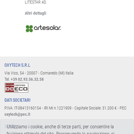
LITESTAR 4D.
Altri dettagli
OXYTECH S.R.L
Via Vico, 54 - 20007 - Cornaredo (MI) Italia
Tel.
+39 02.93.56.32.58
DATI SOCIETARI
P.IVA: IT-08413160154 - IRI MI n.1221909 - Capitale Sociale: 31.200 € - PEC
oxytech@pec.it
Utilizziamo i cookie, anche di terze parti, per consentire la
SEGUICI:
fruizione ottimale del sito. Proseguendo la navigazione, si