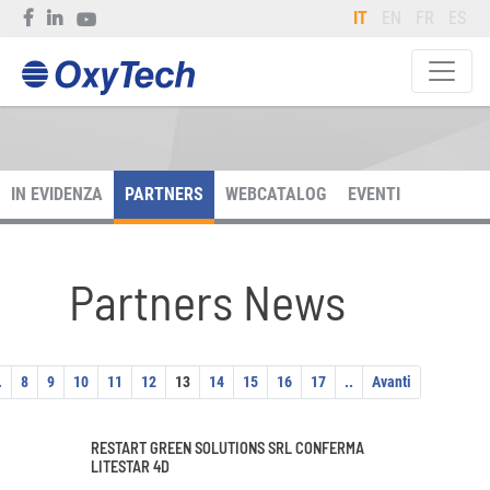
IT
EN
FR
ES
IN EVIDENZA
PARTNERS
WEBCATALOG
EVENTI
Partners News
.
8
9
10
11
12
13
14
15
16
17
..
Avanti
RESTART GREEN SOLUTIONS SRL CONFERMA
LITESTAR 4D