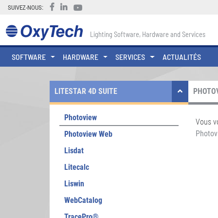
SUIVEZ-NOUS:
Lighting Software, Hardware and Services
SOFTWARE
HARDWARE
SERVICES
ACTUALITÉS
LITESTAR 4D SUITE
PHOTOV
Photoview
Vous v
Photov
Photoview Web
Lisdat
Litecalc
Liswin
WebCatalog
TracePro®