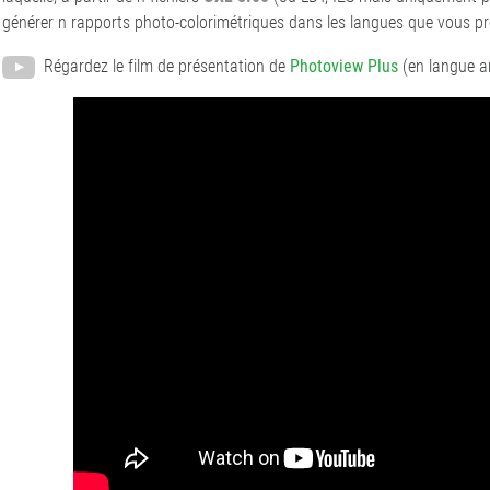
générer n rapports photo-colorimétriques dans les langues que vous pr
Régardez le film de présentation de
Photoview Plus
(en langue a