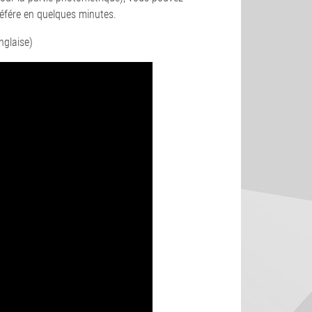
éfére en quelques minutes.
nglaise)