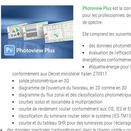
Photoview Plus
est la con
pour les professionnels d
de spectre.
Elle comprend les suivante
des données photométr
évaluation de l'efficac
énergétiques conforméme
étiquette-énergie pour 
conformément aux Décret ministériel Italien 270917
solide photométrique en 3D
diagramme de l’ouverture du faisceau, en 2D comme en 3D
diagramme du flux zonal et des classifications photométriqu
courbes isolux et isocandela à multiprojection
courbe de rendement routier conformément aux CIE, IES et E
classification du luminaire routier selon le système (IES TM15
courbe et du tableau SHR pour des luminaires pour l’éclairage
des données spectrales (radiométriques) dans le champ visible y co