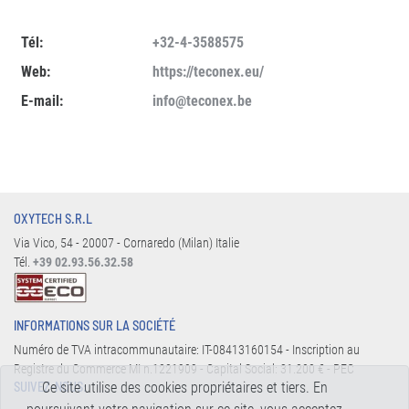
Tél:
+32-4-3588575
Web:
https://teconex.eu/
E-mail:
info@teconex.be
OXYTECH S.R.L
Via Vico, 54 - 20007 - Cornaredo (Milan) Italie
Tél.
+39 02.93.56.32.58
INFORMATIONS SUR LA SOCIÉTÉ
Numéro de TVA intracommunautaire: IT-08413160154 - Inscription au
Registre du Commerce MI n.1221909 - Capital Social: 31.200 € - PEC
Ce site utilise des cookies propriétaires et tiers. En
SUIVEZ-NOUS: