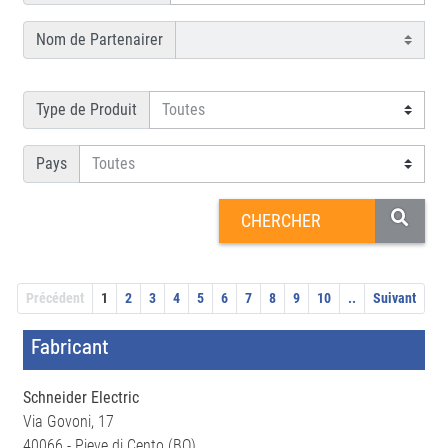
Nom de Partenairer
Type de Produit
Pays
Précédent
1
2
3
4
5
6
7
8
9
10
..
Suivant
Fabricant
Schneider Electric
Via Govoni, 17
40066 - Pieve di Cento (BO)