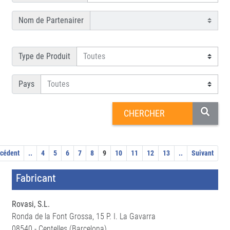
Nom de Partenairer
Type de Produit
Pays
cédent
..
4
5
6
7
8
9
10
11
12
13
..
Suivant
Fabricant
Rovasi, S.L.
Ronda de la Font Grossa, 15 P. I. La Gavarra
08540 - Centelles (Barcelona)