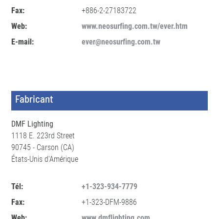
Fax:
+886-2-27183722
Web:
www.neosurfing.com.tw/ever.htm
E-mail:
ever@neosurfing.com.tw
Fabricant
DMF Lighting
1118 E. 223rd Street
90745 - Carson (CA)
États-Unis d'Amérique
Tél:
+1-323-934-7779
Fax:
+1-323-DFM-9886
Web:
www.dmflighting.com