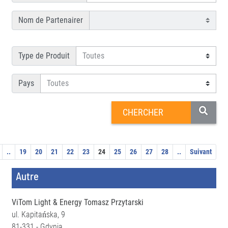
Nom de Partenairer
Type de Produit
Pays
..
19
20
21
22
23
24
25
26
27
28
..
Suivant
Autre
ViTom Light & Energy Tomasz Przytarski
ul. Kapitańska, 9
81-331 - Gdynia