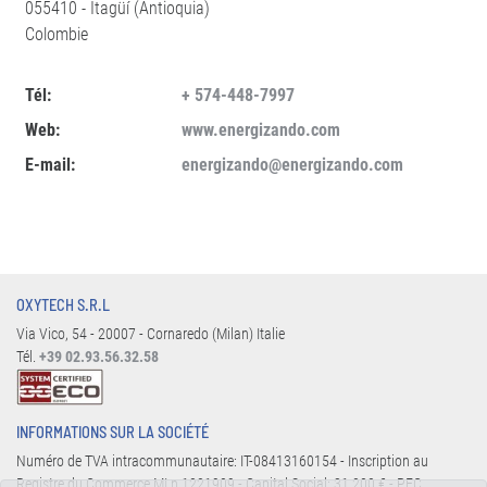
055410 - Itagüí (Antioquia)
Colombie
Tél:
+ 574-448-7997
Web:
www.energizando.com
E-mail:
energizando@energizando.com
OXYTECH S.R.L
Via Vico, 54 - 20007 - Cornaredo (Milan) Italie
Tél.
+39 02.93.56.32.58
INFORMATIONS SUR LA SOCIÉTÉ
Numéro de TVA intracommunautaire: IT-08413160154 - Inscription au
Registre du Commerce MI n.1221909 - Capital Social: 31.200 € - PEC