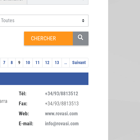
7
8
9
10
11
12
13
..
Suivant
Tél:
+34/93/8813512
arra
Fax:
+34/93/8813513
Web:
www.rovasi.com
E-mail:
info@rovasi.com