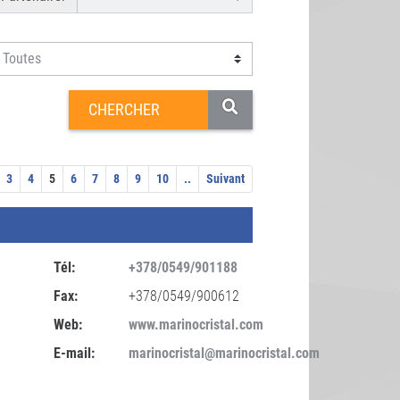
3
4
5
6
7
8
9
10
..
Suivant
Tél:
+378/0549/901188
Fax:
+378/0549/900612
Web:
www.marinocristal.com
E-mail:
marinocristal@marinocristal.com