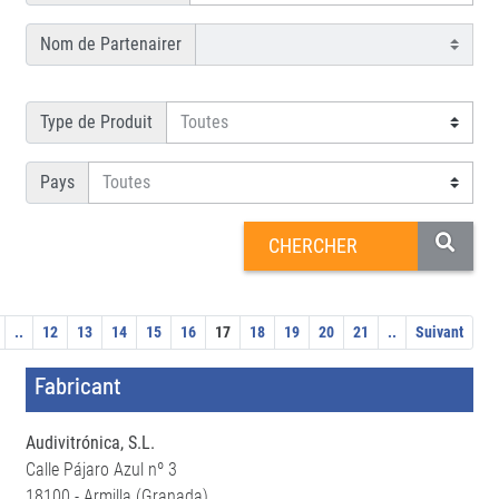
Nom de Partenairer
Type de Produit
Pays
..
12
13
14
15
16
17
18
19
20
21
..
Suivant
Fabricant
Audivitrónica, S.L.
Calle Pájaro Azul nº 3
18100 - Armilla (Granada)