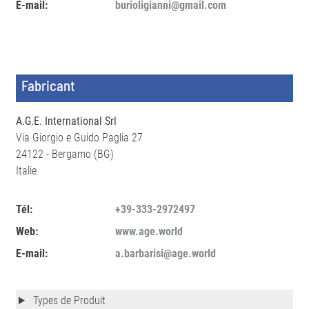
E-mail:
burioligianni@gmail.com
Fabricant
A.G.E. International Srl
Via Giorgio e Guido Paglia 27
24122 - Bergamo (BG)
Italie
Tél:
+39-333-2972497
Web:
www.age.world
E-mail:
a.barbarisi@age.world
Types de Produit