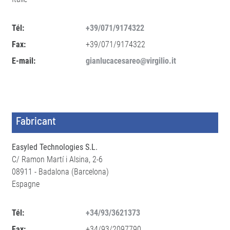
Tél:
+39/071/9174322
Fax:
+39/071/9174322
E-mail:
gianlucacesareo@virgilio.it
Fabricant
Easyled Technologies S.L.
C/ Ramon Martí i Alsina, 2-6
08911 - Badalona (Barcelona)
Espagne
Tél:
+34/93/3621373
Fax:
+34/93/2097790