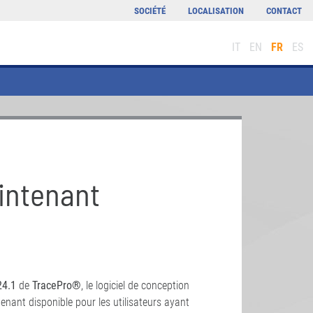
SOCIÉTÉ
LOCALISATION
CONTACT
IT
EN
FR
ES
aintenant
24.1
de
TracePro®
, le logiciel de conception
nant disponible pour les utilisateurs ayant