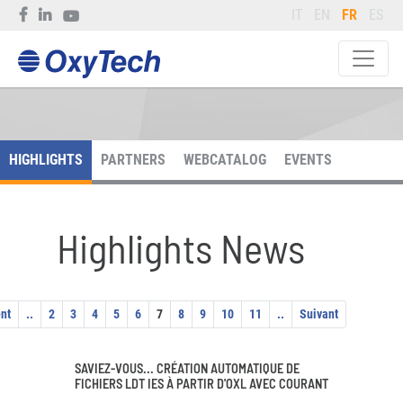
IT
EN
FR
ES
HIGHLIGHTS
PARTNERS
WEBCATALOG
EVENTS
Highlights News
nt
..
2
3
4
5
6
7
8
9
10
11
..
Suivant
SAVIEZ-VOUS... CRÉATION AUTOMATIQUE DE
FICHIERS LDT IES À PARTIR D'OXL AVEC COURANT