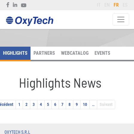
IT
EN
FR
ES
HIGHLIGHTS
PARTNERS
WEBCATALOG
EVENTS
Highlights News
écédent
1
2
3
4
5
6
7
8
9
10
..
Suivant
OXYTECH S.R.L