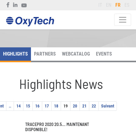
IT
EN
FR
ES
HIGHLIGHTS
PARTNERS
WEBCATALOG
EVENTS
Highlights News
nt
..
14
15
16
17
18
19
20
21
22
Suivant
TRACEPRO 2020 20.5... MAINTENANT
DISPONIBLE!