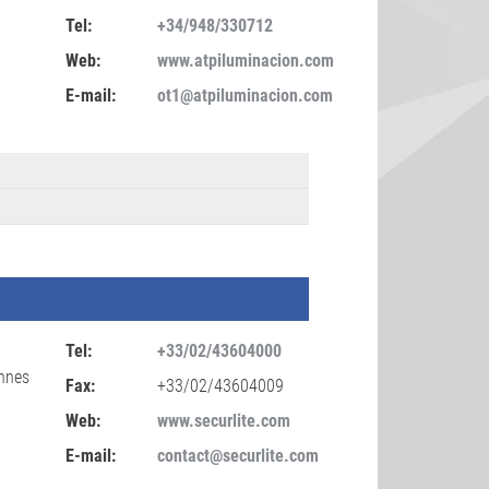
Tel:
+34/948/330712
Web:
www.atpiluminacion.com
E-mail:
ot1@atpiluminacion.com
Tel:
+33/02/43604000
ennes
Fax:
+33/02/43604009
Web:
www.securlite.com
E-mail:
contact@securlite.com