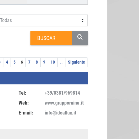
3
4
5
6
7
8
9
10
..
Siguiente
Tel:
+39/0381/969814
Web:
www.grupporaina.it
E-mail:
info@ideallux.it