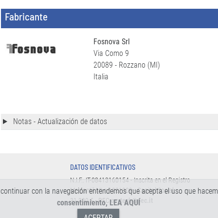
Fabricante
Fosnova Srl
Via Como 9
20089 - Rozzano (MI)
Italia
Notas - Actualización de datos
DATOS IDENTIFICATIVOS
N.I.F.: IT-08413160154 - Inscrita en el Registro
 Al continuar con la navegación entendemos que acepta el uso que hacem
Mercantil MI n.1221909 - Capital Social:
31.200 € - PEC
oxytech@pec.it
consentimiento, LEA AQUÍ
ACEPTAR