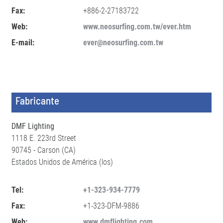
Fax:
+886-2-27183722
Web:
www.neosurfing.com.tw/ever.htm
E-mail:
ever@neosurfing.com.tw
Fabricante
DMF Lighting
1118 E. 223rd Street
90745 - Carson (CA)
Estados Unidos de América (los)
Tel:
+1-323-934-7779
Fax:
+1-323-DFM-9886
Web:
www.dmflighting.com