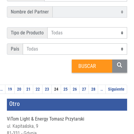
Nombre del Partner
Tipo de Producto
País
..
19
20
21
22
23
24
25
26
27
28
..
Siguiente
Otro
ViTom Light & Energy Tomasz Przytarski
ul. Kapitańska, 9
81-331 - Gdynia