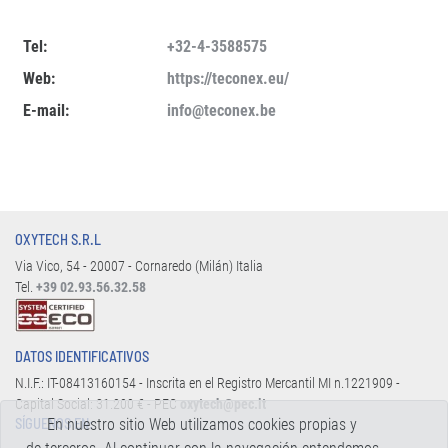
Tel:
+32-4-3588575
Web:
https://teconex.eu/
E-mail:
info@teconex.be
OXYTECH S.R.L
Via Vico, 54 - 20007 - Cornaredo (Milán) Italia
Tel.
+39 02.93.56.32.58
DATOS IDENTIFICATIVOS
N.I.F.: IT-08413160154 - Inscrita en el Registro Mercantil MI n.1221909 -
Capital Social: 31.200 € - PEC
oxytech@pec.it
En nuestro sitio Web utilizamos cookies propias y
SÍGUENOS EN: