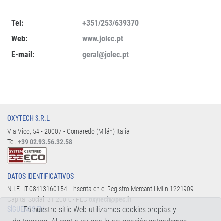
Tel:
+351/253/639370
Web:
www.jolec.pt
E-mail:
geral@jolec.pt
OXYTECH S.R.L
Via Vico, 54 - 20007 - Cornaredo (Milán) Italia
Tel.
+39 02.93.56.32.58
DATOS IDENTIFICATIVOS
N.I.F.: IT-08413160154 - Inscrita en el Registro Mercantil MI n.1221909 -
Capital Social: 31.200 € - PEC
oxytech@pec.it
En nuestro sitio Web utilizamos cookies propias y
SÍGUENOS EN: