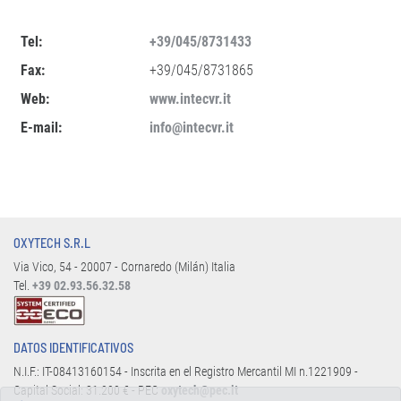
Tel:
+39/045/8731433
Fax:
+39/045/8731865
Web:
www.intecvr.it
E-mail:
info@intecvr.it
OXYTECH S.R.L
Via Vico, 54 - 20007 - Cornaredo (Milán) Italia
Tel.
+39 02.93.56.32.58
DATOS IDENTIFICATIVOS
N.I.F.: IT-08413160154 - Inscrita en el Registro Mercantil MI n.1221909 -
Capital Social: 31.200 € - PEC
oxytech@pec.it