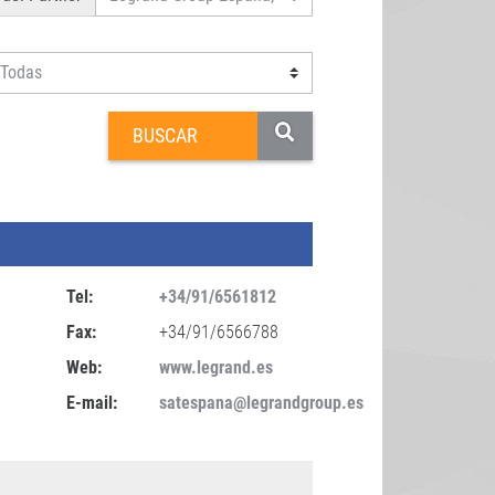
Tel:
+34/91/6561812
Fax:
+34/91/6566788
Web:
www.legrand.es
E-mail:
satespana@legrandgroup.es